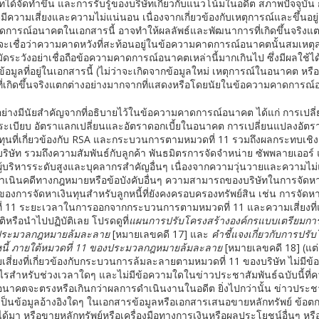
ัทได้จัดทำขึ้น และการรับรู้ของบริษัทเกี่ยวกับแนวโน้มในอดีต สภาพปัจจุบ
ามเสี่ยงและความไม่แน่นอน เนื่องจากเกี่ยวข้องกับเหตุการณ์และขึ้นอยู่
าดการณ์อนาคตในเอกสารนี้ อาจทำให้ผลลัพธ์และพัฒนาการที่เกิดขึ้นจริงแ
ะเชื่อว่าความคาดหวังที่สะท้อนอยู่ในข้อความคาดการณ์อนาคตนั้นสมเหตุ
ัดระวังอย่าเชื่อถือข้อความคาดการณ์อนาคตเหล่านี้มากเกินไป ซึ่งมีผลใช้ได้เ
อมูลที่อยู่ในเอกสารนี้ (ไม่ว่าจะเกิดจากข้อมูลใหม่ เหตุการณ์ในอนาคต หร
พธ์ที่เกิดขึ้นจริงแตกต่างอย่างมากจากที่แสดงหรือโดยนัยในข้อความคาดการณ
่างอย่างมีนัยสำคัญจากที่อธิบายไว้ในข้อความคาดการณ์อนาคต ได้แก่ การเปล
ระเบียบ อัตราแลกเปลี่ยนและอัตราดอกเบี้ยในอนาคต การเปลี่ยนแปลงอัต
ที่เกี่ยวข้องกับ RSA และกระบวนการตามหมวดที่ 11 รวมถึงผลกระทบเชิง
ัท รวมถึงความสัมพันธ์กับลูกค้า พันธมิตรการจัดจำหน่าย ซัพพลายเออร์
ริหารระดับสูงและบุคลากรสำคัญอื่นๆ เนื่องจากความวุ่นวายและความไม่
ินคดีทางกฎหมายหรือข้อบังคับอื่นๆ ความสามารถของบริษัทในการจัดหาเง
ารจัดหาเงินทุนสำหรับลูกหนี้ที่ยังคงครอบครองทรัพย์สิน เช่น การจัดหาเงิน
่ 11 ระยะเวลาในการออกจากกระบวนการตามหมวดที่ 11 และความเสี่ยงที่แผ
ิหรือนำไปปฏิบัติเลย โปรดดูที่
แผนการปรับโครงสร้างองค์กรแบบเตรียมการ
ระมวลกฎหมายล้มละลาย
[หมายเลขคดี 17] และ
คำชี้แจงเกี่ยวกับการปร
นี้
ภายใต้หมวดที่
11
ของประมวลกฎหมายล้มละลาย
[หมายเลขคดี 18] (แต่
ยเสี่ยงที่เกี่ยวข้องกับกระบวนการล้มละลายตามหมวดที่ 11 ของบริษัท ไม่มีข
สำหรับช่วงเวลาใดๆ และไม่มีข้อความใดในข่าวประชาสัมพันธ์ฉบับนี้ที
นาคตจะตรงหรือเกินกว่าผลการดำเนินงานในอดีต ยิ่งไปกว่านั้น ข่าวประชาสั
เป็นข้อมูลอ้างอิงใดๆ ในเอกสารข้อมูลหรือเอกสารเสนอขายหลักทรัพย์ ข้อตก
้มา หรือขายหลักทรัพย์หรือเครื่องมือทางการเงินหรือผลประโยชน์อื่นๆ หรื