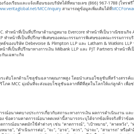
รื่องร้องเรียนและแจ้งเตือนของบริษัทได้ที่หมายเลข (866) 967-1788 (โทรฟ
w.veritaglobal.net/MCC/inquiry
สามารถดูข้อมูลเพิ่มเติมได้ที่
MCCForwa
C. ทำหน้าที่เป็นที่ปรึกษาด้านกฎหมาย Evercore ทำหน้าที่เป็นวาณิชธนกิจ A
LLP ทำหน้าที่เป็นที่ปรึกษาพิเศษของคณะกรรมการพิเศษของคณะกรรมการบร
กลยุทธ์ของบริษัท Debevoise & Plimpton LLP และ Latham & Watkins LLP ท
ที่เป็นที่ปรึกษาทางการเงิน Milbank LLP และ PJT Partners ทำหน้าที่เ
ประกันเฉพาะกิจ
ำระดับโลกด้านโซลูชันฉลากคุณภาพสูง โดยนำเสนอโซลูชันที่สร้างสรรค์และยั
 MCC มุ่งมั่นที่จะส่งมอบโซลูชันฉลากที่ดีที่สุดในโลกให้แก่ลูกค้า เพื่อช่
าดการณ์อนาคตบางประการเกี่ยวกับสถานะทางการเงิน ผลการดำเนินงาน แล
อง ข้อความคาดการณ์อนาคตเหล่านี้สามารถระบุได้จากข้อเท็จจริงที่ว่าข้อควา
คาดการณ์อนาคตมักใช้คำต่างๆ เช่น "คาดการณ์", "เป้าหมาย", "คาดหวัง", "ท
"มุ่งหมาย", "ดำเนินการต่อ", "จะ", "อาจ", "ควร", "น่าจะ", "สามารถ" หรือคำ