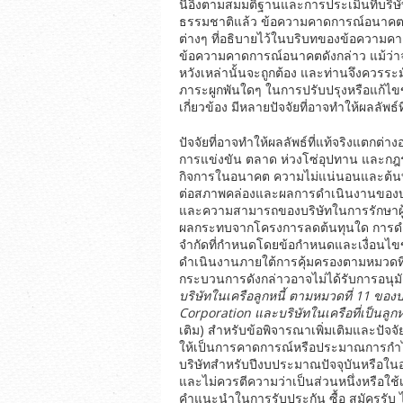
นี้อิงตามสมมติฐานและการประเมินที่บริษ
ธรรมชาติแล้ว ข้อความคาดการณ์อนาคตมีคว
ต่างๆ ที่อธิบายไว้ในบริบทของข้อความค
ข้อความคาดการณ์อนาคตดังกล่าว แม้ว่าจ
หวังเหล่านั้นจะถูกต้อง และท่านจึงควรระม
ภาระผูกพันใดๆ ในการปรับปรุงหรือแก้ไขข้
เกี่ยวข้อง มีหลายปัจจัยที่อาจทำให้ผลลั
ปัจจัยที่อาจทำให้ผลลัพธ์ที่แท้จริงแตกต
การแข่งขัน ตลาด ห่วงโซ่อุปทาน และกฎ
กิจการในอนาคต ความไม่แน่นอนและต้นทุน
ต่อสภาพคล่องและผลการดำเนินงานของบริษ
และความสามารถของบริษัทในการรักษาผู้บ
ผลกระทบจากโครงการลดต้นทุนใด การดำเน
จำกัดที่กำหนดโดยข้อกำหนดและเงื่อนไขของก
ดำเนินงานภายใต้การคุ้มครองตามหมวดที
กระบวนการดังกล่าวอาจไม่ได้รับการอนุมัต
บริษัทในเครือลูกหนี้
ตามหมวดที่
11
ของป
Corporation
และบริษัทในเครือที่เป็นลูกห
เติม) สำหรับข้อพิจารณาเพิ่มเติมและปัจจั
ให้เป็นการคาดการณ์หรือประมาณการกำไร
บริษัทสำหรับปีงบประมาณปัจจุบันหรือในอ
และไม่ควรตีความว่าเป็นส่วนหนึ่งหรือใช้
คำแนะนำในการรับประกัน ซื้อ สมัครรับ ได