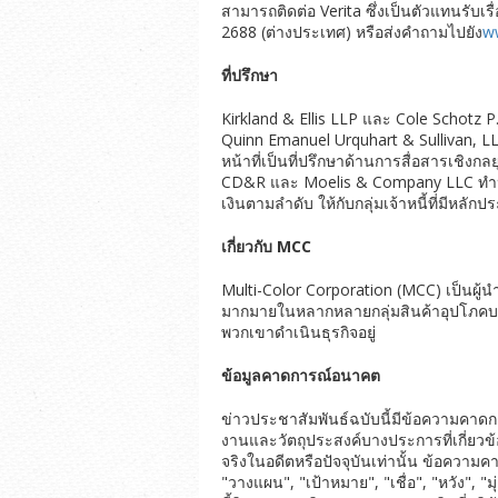
สามารถติดต่อ Verita ซึ่งเป็นตัวแทนรับเ
2688 (ต่างประเทศ) หรือส่งคำถามไปยัง
ww
ที่ปรึกษา
Kirkland & Ellis LLP และ Cole Schotz P.
Quinn Emanuel Urquhart & Sullivan, 
หน้าที่เป็นที่ปรึกษาด้านการสื่อสารเชิง
CD&R และ Moelis & Company LLC ทำหน้า
เงินตามลำดับ ให้กับกลุ่มเจ้าหนี้ที่มีหลัก
เกี่ยวกับ
MCC
Multi-Color Corporation (MCC) เป็นผู้น
มากมายในหลากหลายกลุ่มสินค้าอุปโภคบริโภค
พวกเขาดำเนินธุรกิจอยู่
ข้อมูลคาดการณ์อนาคต
ข่าวประชาสัมพันธ์ฉบับนี้มีข้อความค
งานและวัตถุประสงค์บางประการที่เกี่ยวข้
จริงในอดีตหรือปัจจุบันเท่านั้น ข้อความ
"วางแผน", "เป้าหมาย", "เชื่อ", "หวัง", 