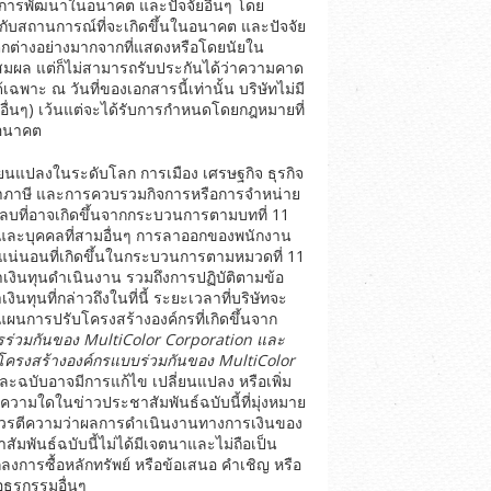
ัน การพัฒนาในอนาคต และปัจจัยอื่นๆ โดย
กับสถานการณ์ที่จะเกิดขึ้นในอนาคต และปัจจัย
ตกต่างอย่างมากจากที่แสดงหรือโดยนัยใน
สมผล แต่ก็ไม่สามารถรับประกันได้ว่าความคาด
ฉพาะ ณ วันที่ของเอกสารนี้เท่านั้น บริษัทไม่มี
ืออื่นๆ) เว้นแต่จะได้รับการกำหนดโดยกฎหมายที่
์อนาคต
ี่ยนแปลงในระดับโลก การเมือง เศรษฐกิจ ธุรกิจ
ราภาษี และการควบรวมกิจการหรือการจำหน่าย
ลบที่อาจเกิดขึ้นจากกระบวนการตามบทที่ 11
 และบุคคลที่สามอื่นๆ การลาออกของพนักงาน
แน่นอนที่เกิดขึ้นในกระบวนการตามหมวดที่ 11
ินทุนดำเนินงาน รวมถึงการปฏิบัติตามข้อ
ทุนที่กล่าวถึงในที่นี้ ระยะเวลาที่บริษัทจะ
นการปรับโครงสร้างองค์กรที่เกิดขึ้นจาก
ร่วมกันของ
MultiColor Corporation
และ
ับโครงสร้างองค์กรแบบร่วมกันของ
MultiColor
ละฉบับอาจมีการแก้ไข เปลี่ยนแปลง หรือเพิ่ม
้อความใดในข่าวประชาสัมพันธ์ฉบับนี้ที่มุ่งหมาย
่ควรตีความว่าผลการดำเนินงานทางการเงินของ
มพันธ์ฉบับนี้ไม่ได้มีเจตนาและไม่ถือเป็น
ลงการซื้อหลักทรัพย์ หรือข้อเสนอ คำเชิญ หรือ
อธุรกรรมอื่นๆ