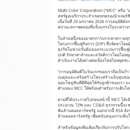
Multi-Color Corporation (“MCC” หรือ “บ
สหรัฐอเมริกาประจำเขตปกครองนิวเจอร์ซีย
เมื่อวันที่ 29 มกราคม 2026 การอนุมัติด
สถานะสภาพคล่องที่แข็งแกร่งในระหว่าง
ในส่วนหนึ่งของมาตรการบรรเทาความทุกข์น
โครงการฟื้นฟูกิจการ (DIP) ซึ่งจัดหาโดย
ธุรกิจในช่วงเริ่มต้นของกระบวนการฟื้นฟ
ปกติ รักษาค่าจ้างและสวัสดิการโดยไม่หยุ
ดำเนินงานได้อย่างต่อเนื่องโดยไม่หยุดชะ
“การอนุมัติมติในวันแรกของเราถือเป็นก
งบดุลและเสริมสร้างโครงสร้างเงินทุนของ
มอบโซลูชันที่ดีที่สุดให้กับลูกค้าของเร
ตำแหน่ง MCC ให้พร้อมสำหรับการเติบโตแล
ตามที่ได้ประกาศไปก่อนหน้านี้ MCC ได้เข
ประมาณ 72% และ CD&R ธุรกรรมนี้จะช่
พันล้านดอลลาร์สหรัฐ นอกจากนี้ RSA ยังร
ล้านดอลลาร์สหรัฐ เพื่อสนับสนุนการเติ
สำหรับข้อมูลเพิ่มเติมเกี่ยวกับการปรับ