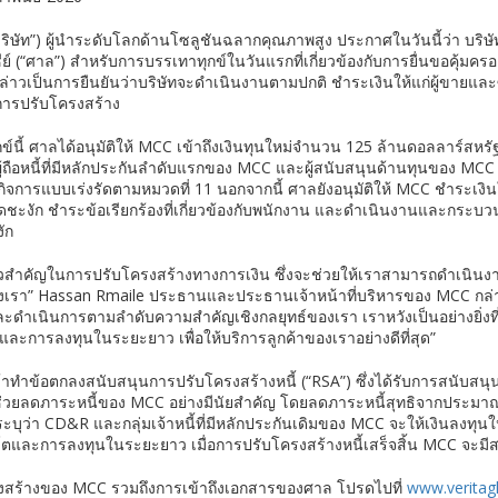
ริษัท”) ผู้นำระดับโลกด้านโซลูชันฉลากคุณภาพสูง ประกาศในวันนี้ว่า บริษ
์ (“ศาล”) สำหรับการบรรเทาทุกข์ในวันแรกที่เกี่ยวข้องกับการยื่นขอคุ้
ังกล่าวเป็นการยืนยันว่าบริษัทจะดำเนินงานตามปกติ ชำระเงินให้แก่ผู้ขายแ
การปรับโครงสร้าง
ี้ ศาลได้อนุมัติให้ MCC เข้าถึงเงินทุนใหม่จำนวน 125 ล้านดอลลาร์สหรั
ผู้ถือหนี้ที่มีหลักประกันลำดับแรกของ MCC และผู้สนับสนุนด้านทุนของ MCC
ูกิจการแบบเร่งรัดตามหมวดที่ 11 นอกจากนี้ ศาลยังอนุมัติให้ MCC ชำระเง
ดชะงัก ชำระข้อเรียกร้องที่เกี่ยวข้องกับพนักงาน และดำเนินงานและกระบวน
งัก
้าวสำคัญในการปรับโครงสร้างทางการเงิน ซึ่งจะช่วยให้เราสามารถดำเนิน
เรา” Hassan Rmaile ประธานและประธานเจ้าหน้าที่บริหารของ MCC กล่าว “เ
า และดำเนินการตามลำดับความสำคัญเชิงกลยุทธ์ของเรา เราหวังเป็นอย่างยิ่งที
ะการลงทุนในระยะยาว เพื่อให้บริการลูกค้าของเราอย่างดีที่สุด”
้าทำข้อตกลงสนับสนุนการปรับโครงสร้างหนี้ (“RSA”) ซึ่งได้รับการสนับสนุน
วยลดภาระหนี้ของ MCC อย่างมีนัยสำคัญ โดยลดภาระหนี้สุทธิจากประมาณ
ะบุว่า CD&R และกลุ่มเจ้าหนี้ที่มีหลักประกันเดิมของ MCC จะให้เงินลงทุนใ
บโตและการลงทุนในระยะยาว เมื่อการปรับโครงสร้างหนี้เสร็จสิ้น MCC จะม
โครงสร้างของ MCC รวมถึงการเข้าถึงเอกสารของศาล โปรดไปที่
www.veritag