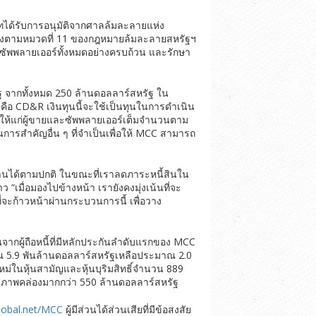
ัทได้รับการอนุมัติจากศาลล้มละลายแห่ง
มครองตามหมวดที่ 11 ของกฎหมายล้มละลายสหรัฐฯ
ละซัพพลายเออร์ทั้งหมดอย่างครบถ้วน และรักษา
ฐ จากทั้งหมด 250 ล้านดอลลาร์สหรัฐ ใน
 คือ CD&R เงินทุนนี้จะใช้เป็นทุนในการดำเนิน
ินให้แก่ผู้ขายและซัพพลายเออร์เต็มจำนวนตาม
การสำคัญอื่น ๆ ที่จำเป็นเพื่อให้ MCC สามารถ
งานได้ตามปกติ ในขณะที่เราลดภาระหนี้สินใน
มื่อมองไปข้างหน้า เรายังคงมุ่งเน้นที่จะ
่จะก้าวหน้าผ่านกระบวนการนี้ เพื่อวาง
จากผู้ถือหนี้ที่มีหลักประกันลำดับแรกของ MCC
 5.9 พันล้านดอลลาร์สหรัฐเหลือประมาณ 2.0
หม่ในหุ้นสามัญและหุ้นบุริมสิทธิ์จำนวน 889
ีสภาพคล่องมากกว่า 550 ล้านดอลลาร์สหรัฐ
lobal.net/MCC
ผู้มีส่วนได้ส่วนเสียที่มีข้อสงสัย