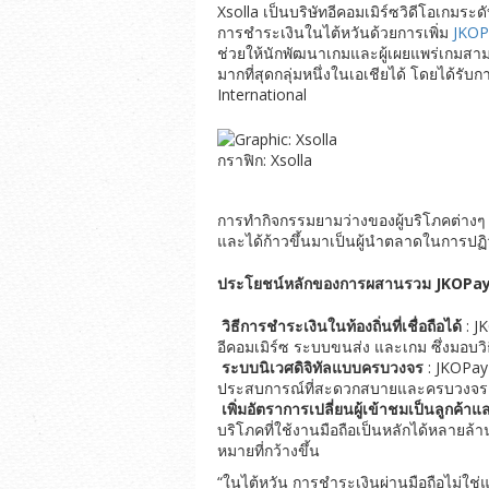
Xsolla เป็นบริษัทอีคอมเมิร์ซวิดีโอเกม
การชำระเงินในไต้หวันด้วยการเพิ่ม
JKOP
ช่วยให้นักพัฒนาเกมและผู้เผยแพร่เกมสามา
มากที่สุดกลุ่มหนึ่งในเอเชียได้ โดยได้
International
กราฟิก: Xsolla
การทำกิจกรรมยามว่างของผู้บริโภคต่างๆ 
และได้ก้าวขึ้นมาเป็นผู้นำตลาดในการปฏิว
ประโยชน์หลักของการผสานรวม
JKOPa
วิธีการชำระเงินในท้องถิ่นที่เชื่อถือได้
: J
อีคอมเมิร์ซ ระบบขนส่ง และเกม ซึ่งมอบว
ระบบนิเวศดิจิทัลแบบครบวงจร
: JKOPay
ประสบการณ์ที่สะดวกสบายและครบวงจรแก่
เพิ่มอัตราการเปลี่ยนผู้เข้าชมเป็นลูกค้
บริโภคที่ใช้งานมือถือเป็นหลักได้หลายล้า
หมายที่กว้างขึ้น
“ในไต้หวัน การชำระเงินผ่านมือถือไม่ใช่