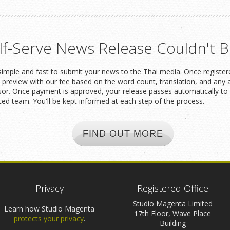
lf-Serve News Release Couldn't B
imple and fast to submit your news to the Thai media. Once registered
t preview with our fee based on the word count, translation, and any 
or. Once payment is approved, your release passes automatically to 
ced team. You'll be kept informed at each step of the process.
FIND OUT MORE
Privacy
Registered Office
Studio Magenta Limited
Learn how Studio Magenta
17th Floor, Wave Place
protects your privacy
.
Building