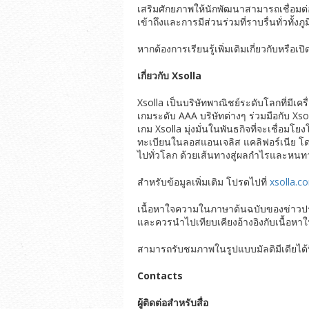
เสริมศักยภาพให้นักพัฒนาสามารถเชื่อมต่อก
เข้าถึงและการมีส่วนร่วมที่ราบรื่นทั่วทั้งภู
หากต้องการเรียนรู้เพิ่มเติมเกี่ยวกับหร
เกี่ยวกับ
Xsolla
Xsolla เป็นบริษัทพาณิชย์ระดับโลกที่มีเค
เกมระดับ AAA บริษัทต่างๆ ร่วมมือกับ X
เกม Xsolla มุ่งมั่นในพันธกิจที่จะเชื่อม
ทะเบียนในลอสแอนเจลิส แคลิฟอร์เนีย โดย
ไปทั่วโลก ด้วยเส้นทางสู่ผลกำไรและหนทางส
สำหรับข้อมูลเพิ่มเติม โปรดไปที่
xsolla.c
เนื้อหาใจความในภาษาต้นฉบับของข่าวประช
และควรนำไปเทียบเคียงอ้างอิงกับเนื้อหา
สามารถรับชมภาพในรูปแบบมัลติมีเดียได้ท
Contacts
ผู้ติดต่อสำหรับสื่อ