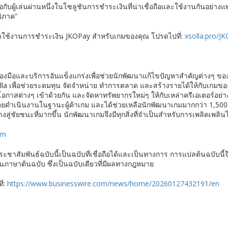
ับผู้เล่นผ่านหนึ่งในโซลูชันการชำระเงินที่น่าเชื่อถือและใช้งานกันอย่างแ
มิภาค”
ือเปิดใช้งานการชำระเงิน JKOPay สำหรับเกมของคุณ โปรดไปที่:
xsolla.pro/J
รื่องมือและบริการอันแข็งแกร่งเพื่อช่วยนักพัฒนาแก้ไขปัญหาสำคัญต่างๆ ของ
solla เพื่อช่วยระดมทุน จัดจำหน่าย ทำการตลาด และสร้างรายได้ให้กับเกมข
โยงโอกาสต่างๆ เข้าด้วยกัน และจัดหาทรัพยากรใหม่ๆ ให้กับเหล่าครีเอเตอร์อย
ดำเนินงานในฐานะผู้ค้าเกม และได้ช่วยเหลือนักพัฒนาเกมมากกว่า 1,500 คน
ู่ชัยชนะที่มากขึ้น นักพัฒนาเกมจึงมีทุกสิ่งที่จำเป็นสำหรับการเพลิดเพลิน
om
าสัมพันธ์ฉบับนี้เป็นฉบับที่เชื่อถือได้และเป็นทางการ การแปลต้นฉบับนี้จ
ในภาษาต้นฉบับ ซึ่งเป็นฉบับเดียวที่มีผลทางกฎหมาย
ี่:
https://www.businesswire.com/news/home/20260127432191/en