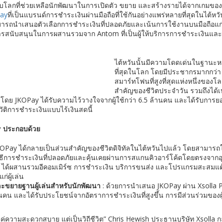
ระดับโลกที่ช่วยเหลือนักพัฒนาในการเปิดตัว ขยาย และสร้างรายได้จากเกมขอ
ay
ที่เป็นแบรนด์การชำระเงินผ่านมือถือที่ใช้กันอย่างแพร่หลายที่สุดในไต้ห
รถนำเสนอตัวเลือกการชำระเงินที่ปลอดภัยและเน้นการใช้งานบนมือถือแก่กลุ่ม
รับการสนับสนุนในการผสานรวมจาก Antom ที่เป็นผู้ให้บริการการชำระเงินแล
ไต้หวันนั้นมีความโดดเด่นในฐานะหน
ที่สุดในโลก โดยมีประชากรมากกว่า 9
สมาร์ทโฟนที่สูงที่สุดแห่งหนึ่งของ
สำคัญของชีวิตประจำวัน รวมถึงได้เป
โดย JKOPay ได้รับความไว้วางใจจากผู้ใช้กว่า 6.5 ล้านคน และได้รับการยอ
ัติการชำระเงินแบบไร้เงินสดนี้
y
ประกอบด้วย
KOPay ได้กลายเป็นส่วนสำคัญของชีวิตดิจิทัลในไต้หวันไปแล้ว โดยสามารถใ
ิธีการชำระเงินที่ปลอดภัยและคุ้นเคยผ่านการสแกนคิวอาร์โค้ดโดยตรงจากอุป
 ได้ผสานรวมอีคอมเมิร์ซ การชำระเงิน บริการขนส่ง และโปรแกรมสะสมแต้ม
ผู้เล่น
าและขยายฐานผู้เล่นสำหรับนักพัฒนา
: ด้วยการนำเสนอ JKOPay ผ่าน Xsolla Pa
นคน และได้รับประโยชน์จากอัตราการชำระเงินที่สูงขึ้น การมีส่วนร่วมของผู้ใช
แค่ความสะดวกสบาย แต่เป็นวิถีชีวิต” Chris Hewish ประธานบริษัท Xsolla กล