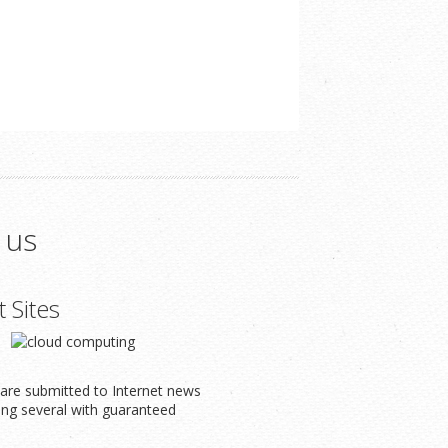
 us
t Sites
s are submitted to Internet news
ding several with guaranteed