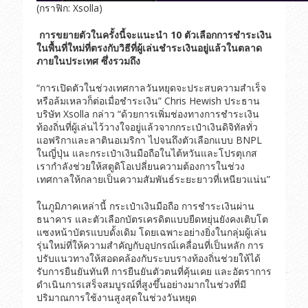
(กราฟิก: Xsolla)
การขยายตัวในครั้งนี้จะแนะนำ 10 ตัวเลือกการชำระเงิน
ในพื้นที่ใหม่ที่ตรงกับวิธีที่ผู้เล่นชำระเงินอยู่แล้วในตลาด
ภายในประเทศ ซึ่งรวมถึง
“การเปิดตัวในช่วงเทศกาลวันหยุดจะประสบความสำเร็จ
หรือล้มเหลวก็ต่อเมื่อชำระเงิน” Chris Hewish ประธาน
บริษัท Xsolla กล่าว “ด้วยการเพิ่มช่องทางการชำระเงิน
ท้องถิ่นที่ผู้เล่นไว้วางใจอยู่แล้วจากกระเป๋าเงินดิจิทัลทั่ว
แอฟริกาและลาตินอเมริกา ไปจนถึงตัวเลือกแบบ BNPL
ในญี่ปุ่น และกระเป๋าเงินมือถือในไต้หวันและโปรตุเกส
เรากำลังช่วยให้สตูดิโอเปลี่ยนความต้องการในช่วง
เทศกาลให้กลายเป็นความสัมพันธ์ระยะยาวที่เหนียวแน่น”
ในภูมิภาคเหล่านี้ กระเป๋าเงินมือถือ การชำระเงินผ่าน
ธนาคาร และตัวเลือกบัตรเครดิตแบบยืดหยุ่นยังคงเติบโต
แซงหน้าบัตรแบบดั้งเดิม โดยเฉพาะอย่างยิ่งในกลุ่มผู้เล่น
รุ่นใหม่ที่ให้ความสำคัญกับอุปกรณ์เคลื่อนที่เป็นหลัก การ
ปรับแนวทางให้สอดคล้องกับระบบรางท้องถิ่นช่วยให้ได้
รับการยืนยันทันที การยืนยันตัวตนที่คุ้นเคย และอัตราการ
ดำเนินการเสร็จสมบูรณ์ที่สูงขึ้นอย่างมากในช่วงที่มี
ปริมาณการใช้งานสูงสุดในช่วงวันหยุด