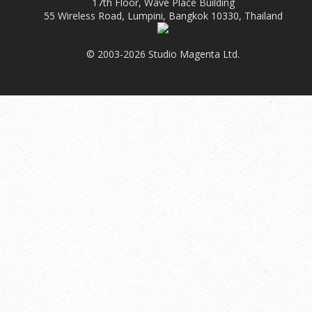
17th Floor, Wave Place Building
55 Wireless Road, Lumpini, Bangkok 10330, Thailand
© 2003-2026 Studio Magenta Ltd.