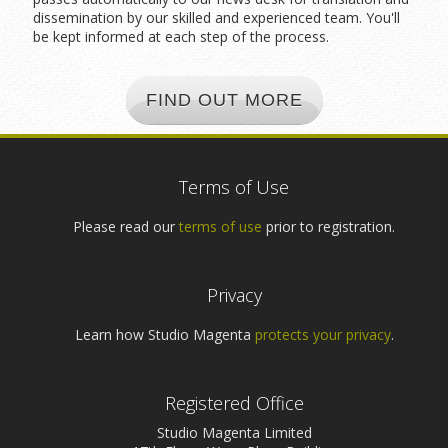
dissemination by our skilled and experienced team. You'll
be kept informed at each step of the process.
FIND OUT MORE
Terms of Use
Please read our
terms of use
prior to registration.
Privacy
Learn how Studio Magenta
protects your privacy
.
Registered Office
Studio Magenta Limited