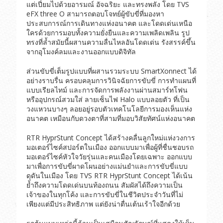
แต่เปี่ยมไปด้วยอารมณ์ อัจฉริยะ และทรงพลัง โดย TVS
eFX three O สามารถตอบโจทย์ผู้ขับขี่ที่มองหา
ประสบการณ์การเดินทางแห่งอนาคต และโดดเด่นเหนือ
ใครด้วยการมอบทั้งความยั่งยืนและความเพลิดเพลิน รูป
ทรงที่ล้ำสมัยนี้ผสานความลื่นไหลอันโดดเด่น รังสรรค์ขึ้น
จากอุโมงค์ลมและงานออกแบบดิจิทัล
ส่วนขับขี่เต็มรูปแบบที่ผสานรวมระบบ SmartXonnect ได้
อย่างราบรื่น ครอบคลุมการวินิจฉัยการขับขี่ การทำแผนที่
แบบเรียลไทม์ และการจัดการพลังงานผ่านสมาร์ทโฟน
หรืออุปกรณ์สวมใส่ ลายเซ็นไฟ Halo แบบลอยตัว ที่เป็น
วงแหวนบางๆ ลอยอยู่รอบตัวเทคโนโลยีการมองเห็นแห่ง
อนาคต เหมือนกับดวงตาที่สามที่มอบวิสัยทัศน์แห่งอนาคต
RTR HyprStunt Concept ได้สร้างคลื่นลูกใหม่แห่งวงการ
มอเตอร์ไซค์สปอร์ตในเมือง ออกแบบมาเพื่อผู้ที่ชื่นชอบรถ
มอเตอร์ไซค์หัวใจวัยรุ่นและคนเมืองโดยเฉพาะ ออกแบบ
มาเพื่อการขับขี่ผาดโผนอย่างแม่นยำและการขับขี่แบบ
ดุดันในเมือง โดย TVS RTR HyprStunt Concept ได้เน้น
ย้ำถึงความโดดเด่นบนท้องถนน สัมผัสได้ถึงความเป็น
เจ้าของในทุกโค้ง และการขับขี่ในชีวิตประจำวันที่ไม่
เพียงแต่มีประสิทธิภาพ แต่ยังน่าตื่นเต้นเร้าใจอีกด้วย