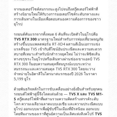
จากมอเตอร์ไซค์สมรรถนะสูงไปจนถึงสกู๊ตเตอร์ไฟฟ้าที่
สร้างนิยามใหม่ให้กับวงการมอเตอร์ไซค์ระดับกลางและ
การเดินทางในเมืองเพื่อตอบสนองความต้องการของชาว
ยุโรป
รถยนต์คันแรกจากทั้งหมด 6 คันที่จะเปิดตัวในยุโรปคือ
TVS RTX 300
มาตรฐานใหม่สำหรับการท่องเที่ยวผจญภัย
สร้างขึ้นบนแพลตฟอร์ม RT-XD4 ผสานดีเอ็นเอการแข่ง
แรลลี่ของ TVS เข้ากับดีไซน์อันประณีตและความสะดวก
สบายที่เหมาะสำหรับนักสำรวจยุคใหม่ ไม่ว่าจะพิชิตเส้น
ทางขรุขระในยุโรปหรือเดินทางผ่านช่องเขาแอลป์ TVS
RTX 300 ก็มอบความสมดุลที่สมบูรณ์แบบระหว่าง
สมรรถนะและความสมดุล TVS RTX 300 โดยจะวาง
จำหน่ายในอิตาลีในไตรมาสแรกของปี 2026 ในราคา
5,199 ยูโร
ด้วยพันธกิจหลักในการขับเคลื่อนอย่างยั่งยืนสำหรับทุกคน
รถยนต์ไฟฟ้าคู่นี้จึงโดดเด่นด้วย —
TVS X
และ
TVS M1-
S
สกู๊ตเตอร์ไฟฟ้าที่ผสานรวมความคิดสร้างสรรค์ระดับ
โลก ความเฉลียวฉลาดแบบเอเชีย และความประณีตแบบ
ยุโรป ออกแบบมาเพื่อผู้ขับขี่ในเมืองที่มีรสนิยม ออกแบบ
โดยทีมงานของเราที่ศูนย์ความเป็นเลิศแห่งสิงคโปร์
TVS