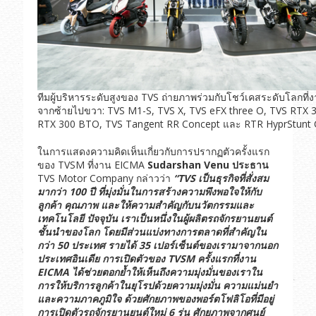
ทีมผู้บริหารระดับสูงของ TVS ถ่ายภาพร่วมกับโชว์เคสระดับโลกที
จากซ้ายไปขวา: TVS M1-S, TVS X, TVS eFX three O, TVS RTX 
RTX 300 BTO, TVS Tangent RR Concept และ RTR HyprStunt 
ในการแสดงความคิดเห็นเกี่ยวกับการปรากฏตัวครั้งแรก
ของ TVSM ที่งาน EICMA
Sudarshan Venu
ประธาน
TVS Motor Company กล่าวว่า
“TVS
เป็นธุรกิจที่สั่งสม
มากว่า
100
ปี
ที่มุ่งมั่นในการสร้างความพึงพอใจให้กับ
ลูกค้า
คุณภาพ
และให้ความสำคัญกับนวัตกรรมและ
เทคโนโลยี
ปัจจุบัน
เราเป็นหนึ่งในผู้ผลิตรถจักรยานยนต์
ชั้นนำของโลก
โดยมีส่วนแบ่งทางการตลาดที่สำคัญใน
กว่า
50
ประเทศ
รายได้
35
เปอร์เซ็นต์ของเรามาจากนอก
ประเทศอินเดีย
การเปิดตัวของ
TVSM
ครั้งแรกที่งาน
EICMA
ได้ช่วยตอกย้ำให้เห็นถึงความมุ่งมั่นของเราใน
การให้บริการลูกค้าในยุโรปด้วยความมุ่งมั่น
ความแม่นยำ
และความภาคภูมิใจ
ด้วยศักยภาพของพอร์ตโฟลิโอที่มีอยู่
การเปิดตัวรถจักรยานยนต์ใหม่
6
รุ่น
ศักยภาพจากศูนย์