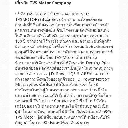
เกี่ยวกับ
TVS Motor Company
บริษัท TVS Motor (BSE:532343 และ NSE:
TVSMOTOR) เป็นผู้ผลิตรถจักรยานยนต์สองล้อและ
สามล้อที่มีชื่อเสียงระดับโลก มุ่งมั่นพัฒนาความก้าวหน้า
ผ่านการเดินทางที่ยั่งยืน ด้วยโรงงานผลิตที่ทันสมัยสี่แห่ง
ในอินเดียและอินโดนีเซีย และรากฐานอันยาวนานกว่า
100 ปี จากความไว้วางใจ คุณค่า และความมุ่งมั่นที่ลูกค้า
มีต่อแบรนด์ บริษัทภูมิใจที่ได้สร้างสรรค์ผลิตภัณฑ์คุณภาพ
สูงสุดที่ได้รับการยอมรับในระดับสากล ผ่านกระบวนการที่
ทันสมัยและยั่งยืน โดย TVS Motor เป็นบริษัทรถ
จักรยานยนต์เพียงแห่งเดียวที่ได้รับรางวัล Deming Prize
อันทรงเกียรติ ผลิตภัณฑ์ของเราเป็นผู้นำในหมวดหมู่ต่างๆ
จากการสำรวจของ J.D. Power IQS & APEAL และการ
สำรวจความพึงพอใจของลูกค้าของ J.D. Power Norton
Motorcycles ซึ่งเป็นบริษัทในเครือของเรา โดยมี
สำนักงานใหญ่อยู่ในสหราชอาณาจักร และเป็นหนึ่งใน
แบรนด์รถจักรยานยนต์ที่เปี่ยมไปด้วยอารมณ์ที่สุดในโลก
นอกจากนี้ TVS e-bike Company AG ซึ่งเป็นบริษัทใน
เครือของเราในด้านยานพาหนะไฟฟ้าส่วนบุคคลยังเป็น
ผู้นำในตลาดจักรยานยนต์ไฟฟ้าในสวิตเซอร์แลนด์ บริษัท
TVS Motor มุ่งมั่นที่จะมอบประสบการณ์ที่เหนือระดับให้
กับลูกค้าในกว่า 90 ประเทศที่เราดำเนินการ