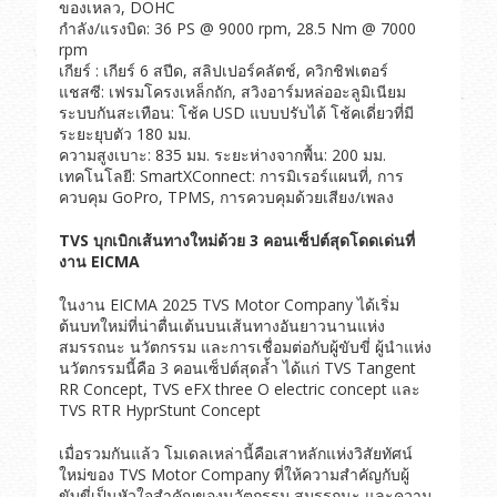
ของเหลว, DOHC
กำลัง/แรงบิด: 36 PS @ 9000 rpm, 28.5 Nm @ 7000
rpm
เกียร์ : เกียร์ 6 สปีด, สลิปเปอร์คลัตช์, ควิกชิฟเตอร์
แชสซี: เฟรมโครงเหล็กถัก, สวิงอาร์มหล่ออะลูมิเนียม
ระบบกันสะเทือน: โช้ค USD แบบปรับได้ โช้คเดี่ยวที่มี
ระยะยุบตัว 180 มม.
ความสูงเบาะ: 835 มม. ระยะห่างจากพื้น: 200 มม.
เทคโนโลยี: SmartXConnect: การมิเรอร์แผนที่, การ
ควบคุม GoPro, TPMS, การควบคุมด้วยเสียง/เพลง
TVS
บุกเบิกเส้นทางใหม่ด้วย
3
คอนเซ็ปต์สุดโดดเด่นที่
งาน
EICMA
ในงาน EICMA 2025 TVS Motor Company ได้เริ่ม
ต้นบทใหม่ที่น่าตื่นเต้นบนเส้นทางอันยาวนานแห่ง
สมรรถนะ นวัตกรรม และการเชื่อมต่อกับผู้ขับขี่ ผู้นำแห่ง
นวัตกรรมนี้คือ 3 คอนเซ็ปต์สุดล้ำ ได้แก่ TVS Tangent
RR Concept, TVS eFX three O electric concept และ
TVS RTR HyprStunt Concept
เมื่อรวมกันแล้ว โมเดลเหล่านี้คือเสาหลักแห่งวิสัยทัศน์
ใหม่ของ TVS Motor Company ที่ให้ความสำคัญกับผู้
ขับขี่เป็นหัวใจสำคัญของนวัตกรรม สมรรถนะ และความ