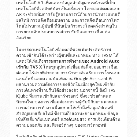
เทคโนโลยี AR เพื่อแสดงข้อมูลสำคัญผ่านหน้าจอที่เป็น
เทคโนโลยีที่จดสิทธิบัตรเป็นครั้งแรก โดยจอแสดงผลแบบ
AR จะช่วยเพิ่มการรับรู้สถานการณ์ด้วยการนำทางแบบเรี
ยลไทม์ การแจ้งเตือนอันตราย และการแจ้งเตือนการโทร
โดยไม่รบกวนผู้ขับขี่ ที่นับเป็นก้าวกระโดดครั้งสำคัญใน
การยกระดับประสบการณ์การขับขี่และการเชื่อมต่อ
อัจฉริยะ
ในบรรดาเทคโนโลยีเชื่อมต่อที่ช่วยเพิ่มประสิทธิภาพ
ความเข้ากันได้ระหว่างผู้ขับขี่และยาหนะ ทาง TVSM ได้
แสดงให้เห็นถึง
การผสานการทำงานของ
Android Auto
เข้ากับ
TVS X
โดยชุดอุปกรณ์เชื่อมต่อนี้จะมอบการเชื่อม
ต่อแบบไร้สายที่ง่ายดาย การนำทางอัจฉริยะ การโทรแบบ
แฮนด์ฟรี และความบันเทิงผ่าน Google Assistant ที่
ผสานรวมความต้องการของชีวิตในเมืองยุคใหม่เข้ากับ
การเดินทางที่ราบรื่นได้อย่างลงตัว นอกจากนี้ ยังมี TVS
iQube ที่ผสานเข้ากับสมาร์ทวอทช์ ซึ่งจะช่วยกำหนด
นิยามใหม่ของการเชื่อมต่อระหว่างผู้ขับขี่กับยานพาหนะ
การผสานการทำงานนี้จะช่วยให้เข้าถึงข้อมูลอัปเดตที่
สำคัญแบบเรียลไทม์ ซึ่งรวมถึงสถานะยานพาหนะ ข้อมูล
เชิงลึกเกี่ยวกับแบตเตอรี่ แรงดันลมยาง การแจ้งเตือนด้าน
ความปลอดภัย และฟีเจอร์ต่างๆ ของสมาร์ทวอทช์
ไลน์ผลิตภัณฑ์อันหลากหลายของ TVS Motor Company