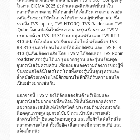
ในงาน EICMA 2025 ยังนำเสนอผลิตภัณฑ์ชั้นนำใน
ตลาดที่หลากหลาย ที่ได้ตอกย้ำให้เห็นถึงความสามารถอัน
เหนือชั้นของบริษัทในการให้บริการแก่ผู้ขับขี่ทุกกลุ่ม ซึ่ง
รวมถึง TVS Jupiter, TVS NTORQ, TVS Raider และ TVS
iQube โดยสปอร์ตไบค์ขนาดกลางรุ่นเรือธงของ TVSM
ประกอบด้วย TVS RR 310 แบบฟูลแฟริ่ง และ TVS RTR
310 สปอร์ตไบค์แนวสตรีทเนคเก็ตไบค์ พร้อมด้วย TVS
RR 310 รุ่นคาร์บอนไฟเบอร์ลิมิเต็ดอิดิชั่น และ TVS RTR
310 รุ่นสั่งผลิตตามสั่ง โดย TVSM ได้จัดแสดง TVS Ronin
roadster สองรุ่น ได้แก่ รุ่นมาตรฐาน และรุ่นพร้อมชุด
อุปกรณ์เสริมครบครัน เพื่อตอบสนองความต้องการของผู้ที่
ชื่นชอบสไตล์นีโอเรโทร โดยทั้งสองรุ่นนั้นดูหรูหราและ
ล้ำสมัยด้วยเทคโนโลยี
จักรยานไฟฟ้า
ก็ได้รับความสนใจ
เป็นอย่างมากเช่นกัน
นอกจากนี้ TVSM ยังได้จัดแสดงสินค้าพรีเมียมและ
อุปกรณ์เสริมมากมายที่สะท้อนให้เห็นถึงมรดกแห่งการ
แข่งรถและเสน่ห์แห่งไลฟ์สไตล์ ประกอบด้วยทั้งหมวกกัน
น็อคคุณภาพสูง อุปกรณ์ขับขี่ กระเป๋าเป้สะพายหลัง
สำหรับใส่น้ำ อินเตอร์คอมบลูทูธ และเสื้อผ้าไลฟ์สไตล์ใน
หลากหลายสไตล์ ทั้งเสื้อยืด เสื้อสเวตเชิ้ต หมวกแก๊ป และ
แจ็คเก็ตหนัง