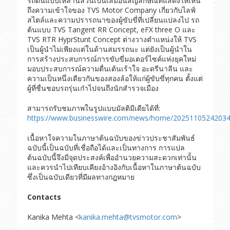
รถต้นแบบเหล่านี้ล้วนเป็นเสมือนสัญลักษณ์ที่แสดงให้เห็น
ถึงความเข้าใจของ TVS Motor Company เกี่ยวกับไลฟ์
สไตล์และความปรารถนาของผู้ขับขี่ที่เปลี่ยนแปลงไป รถ
ต้นแบบ TVS Tangent RR Concept, eFX three O และ
TVS RTR HyprStunt Concept ต่างวางตำแหน่งให้ TVS
เป็นผู้นำไม่เพียงแต่ในด้านสมรรถนะ แต่ยังเป็นผู้นำใน
การสร้างประสบการณ์การขับขี่มอเตอร์ไซค์แห่งยุคใหม่
มอบประสบการณ์ความตื่นเต้นเร้าใจ อะดรีนาลีน และ
ความเป็นหนึ่งเดียวกันของสองล้อให้แก่ผู้ขับขี่ทุกคน ตั้งแต่
ผู้ที่ชื่นชอบรถรุ่นเก๋าไปจนถึงนักสำรวจเมือง
สามารถรับชมภาพในรูปแบบมัลติมีเดียได้ที่:
https://www.businesswire.com/news/home/20251105242034
เนื้อหาใจความในภาษาต้นฉบับของข่าวประชาสัมพันธ์
ฉบับนี้เป็นฉบับที่เชื่อถือได้และเป็นทางการ การแปล
ต้นฉบับนี้จึงมีจุดประสงค์เพื่ออำนวยความสะดวกเท่านั้น
และควรนำไปเทียบเคียงอ้างอิงกับเนื้อหาในภาษาต้นฉบับ
ซึ่งเป็นฉบับเดียวที่มีผลทางกฎหมาย
Contacts
Kanika Mehta <
kanika.mehta@tvsmotor.com
>