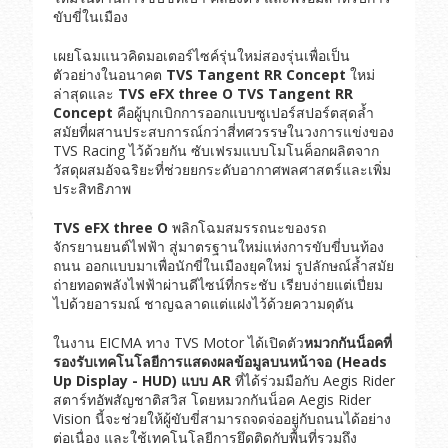
ขับขี่ในเมือง
เผยโฉมแนวคิดมอเตอร์ไซค์รุ่นใหม่สองรุ่นเพื่อเป็น
ตัวอย่างในอนาคต
TVS
Tangent RR Concept
ใหม่
ล่าสุดและ
TVS eFX three O
TVS Tangent RR
Concept
คือผู้บุกเบิกการออกแบบซูเปอร์สปอร์ตสุดล้ำ
สมัยที่ผสานประสบการณ์กว่าสี่ทศวรรษในวงการแข่งของ
TVS Racing ไว้ด้วยกัน ซับเฟรมแบบโมโนค็อกผลิตจาก
วัสดุผสมอัจฉริยะที่ช่วยยกระดับอากาศพลศาสตร์และเพิ่ม
ประสิทธิภาพ
TVS eFX three O
พลิกโฉมสมรรถนะของรถ
จักรยานยนต์ไฟฟ้า สู่มาตรฐานใหม่แห่งการขับขี่บนท้อง
ถนน ออกแบบมาเพื่อนักขี่ในเมืองยุคใหม่ รูปลักษณ์ล้ำสมัย
ถ่ายทอดพลังไฟฟ้าผ่านดีไซน์ที่กระชับ เรียบง่ายแต่เปี่ยม
ไปด้วยอารมณ์ ชาญฉลาดแต่แฝงไว้ด้วยความดุดัน
ในงาน EICMA ทาง TVS Motor ได้เปิดตัว
หมวกกันน็อคที่
รองรับเทคโนโลยีการแสดงผลข้อมูลบนหน้าจอ
(Heads
Up Display - HUD)
แบบ
AR
ที่ได้ร่วมมือกับ Aegis Rider
สตาร์ทอัพสัญชาติสวิส โดยหมวกกันน็อค Aegis Rider
Vision นี้จะช่วยให้ผู้ขับขี่สามารถจดจ่ออยู่กับถนนได้อย่าง
ต่อเนื่อง และใช้เทคโนโลยีการยึดติดกับพื้นที่รวมถึง