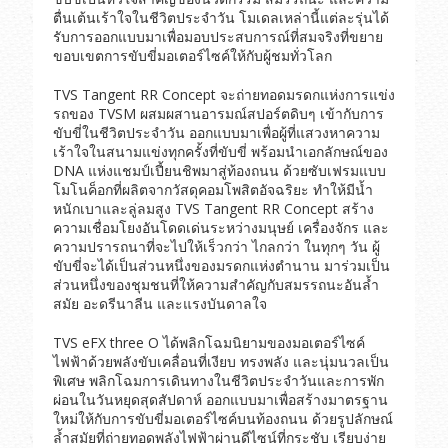
ตื่นเต้นเร้าใจในชีวิตประจำวัน โมเดลเหล่านี้แต่ละรุ่นได้
รับการออกแบบมาเพื่อมอบประสบการณ์ที่สมจริงที่ขยาย
ขอบเขตการขับขี่มอเตอร์ไซค์ให้กับผู้ชมทั่วโลก
TVS Tangent RR Concept จะถ่ายทอดมรดกแห่งการแข่ง
รถของ TVSM ผสมผสานอารมณ์สปอร์ตดิบๆ เข้ากับการ
ขับขี่ในชีวิตประจำวัน ออกแบบมาเพื่อผู้ที่แสวงหาความ
เร้าใจในสนามแข่งทุกครั้งที่ขับขี่ พร้อมนำเอกลักษณ์ของ
DNA แห่งแชมป์เปี้ยนชิพมาสู่ท้องถนน ด้วยซับเฟรมแบบ
โมโนค็อกที่ผลิตจากวัสดุคอมโพสิตอัจฉริยะ ทำให้มีน้ำ
หนักเบาและลู่ลมสูง TVS Tangent RR Concept สร้าง
ความเชื่อมโยงอันโดดเด่นระหว่างมนุษย์ เครื่องจักร และ
ความปรารถนาที่จะไปให้เร็วกว่า ไกลกว่า ในทุกๆ วัน ผู้
ขับขี่จะได้เป็นส่วนหนึ่งของมรดกแห่งตำนาน มาร่วมเป็น
ส่วนหนึ่งของชุมชนที่ให้ความสำคัญกับสมรรถนะอันล้ำ
สมัย อะดรีนาลีน และแรงบันดาลใจ
TVS eFX three O ได้พลิกโฉมนิยามของมอเตอร์ไซค์
ไฟฟ้าด้วยพลังขับเคลื่อนที่เงียบ ทรงพลัง และนุ่มนวลเป็น
พิเศษ พลิกโฉมการเดินทางในชีวิตประจำวันและการพัก
ผ่อนในวันหยุดสุดสัปดาห์ ออกแบบมาเพื่อสร้างมาตรฐาน
ใหม่ให้กับการขับขี่มอเตอร์ไซค์บนท้องถนน ด้วยรูปลักษณ์
ล้ำสมัยที่ถ่ายทอดพลังไฟฟ้าผ่านดีไซน์ที่กระชับ เรียบง่าย