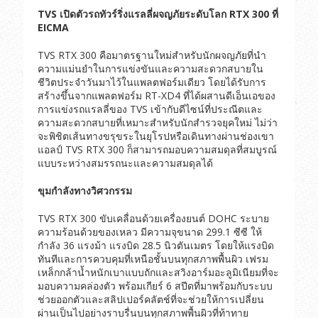
TVS
เปิดตัวรถทัวร์ริ่งแรลลี่ผจญภัยระดับโลก
RTX 300
ที่
EICMA
TVS RTX 300 คือมาตรฐานใหม่สำหรับนักผจญภัยที่นำ
ความแม่นยำในการแข่งขันและความสะดวกสบายใน
ชีวิตประจำวันมาไว้ในแพลตฟอร์มเดียว โดยได้รับการ
สร้างขึ้นจากแพลตฟอร์ม RT-XD4 ที่ได้ผสานดีเอ็นเอของ
การแข่งรถแรลลี่ของ TVS เข้ากับดีไซน์ที่ประณีตและ
ความสะดวกสบายที่เหมาะสำหรับนักสำรวจยุคใหม่ ไม่ว่า
จะพิชิตเส้นทางขรุขระในยุโรปหรือเดินทางผ่านช่องเขา
แอลป์ TVS RTX 300 ก็สามารถมอบความสมดุลที่สมบูรณ์
แบบระหว่างสมรรถนะและความสมดุลได้
ขุมกำลังทางวิศวกรรม
TVS RTX 300 ขับเคลื่อนด้วยเครื่องยนต์ DOHC ระบาย
ความร้อนด้วยของเหลว มีความจุขนาด 299.1 ซีซี ให้
กำลัง 36 แรงม้า แรงบิด 28.5 นิวตันเมตร โดยให้แรงบิด
ทันทีและการควบคุมที่เหนือชั้นบนทุกสภาพพื้นผิว เฟรม
เหล็กกล้าน้ำหนักเบาแบบถักและสวิงอาร์มอะลูมิเนียมที่จะ
มอบความคล่องตัว พร้อมเกียร์ 6 สปีดที่มาพร้อมกับระบบ
ช่วยออกตัวและสลิปเปอร์คลัตช์ที่จะช่วยให้การเปลี่ยน
ผ่านเป็นไปอย่างราบรื่นบนทุกสภาพพื้นผิวที่ท้าทาย