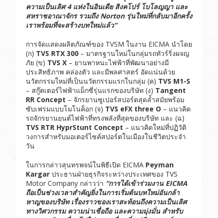
ความเป็นเลิศ
4
แห่งในอินเดีย
สิงคโปร์
โบโลญญา
และ
สหราชอาณาจักร
รวมถึง
Norton
รุ่นใหม่ที่กลับมาอีกครั้ง
เราพร้อมที่จะสร้างบทใหม่แล้ว
”
การจัดแสดงผลิตภัณฑ์ของ TVSM ในงาน EICMA นำโดย
(ก)
TVS RTX 300
– มาตรฐานใหม่ในกลุ่มรถทัวร์ริ่งผจญ
ภัย (ข)
TVS X
– ยานพาหนะไฟฟ้าที่พัฒนาอย่างมี
ประสิทธิภาพ คล่องตัว และมีพลศาสตร์ อัดแน่นด้วย
นวัตกรรมใหม่ที่เป็นนวัตกรรมแรกในกลุ่ม (ค)
TVS M1-S
– สกู๊ตเตอร์ไฟฟ้าแม็กซี่รุ่นแรกของบริษัท (ง)
Tangent
RR Concept
– จักรยานซูเปอร์สปอร์ตสุดล้ำสมัยพร้อม
ซับเฟรมแบบโมโนค็อก (จ)
TVS eFX three O
– แนวคิด
รถจักรยานยนต์ไฟฟ้าที่ทรงพลังที่สุดของบริษัท และ (ฉ)
TVS RTR HyprStunt Concept
– แนวคิดใหม่ที่ปฏิวัติ
วงการสำหรับมอเตอร์ไซค์สปอร์ตในเมืองในชีวิตประจำ
วัน
ในการกล่าวสุนทรพจน์ในพิธีเปิด EICMA
Peyman
Kargar
ประธานฝ่ายธุรกิจระหว่างประเทศของ TVS
Motor Company กล่าวว่า
“
การได้เข้าร่วมงาน
EICMA
ถือเป็นช่วงเวลาสำคัญยิ่งในการเริ่มต้นบทใหม่อันกล้า
หาญของบริษัท
เรื่องราวของเราสะท้อนถึงความเป็นเลิศ
ทางวิศวกรรม
ความน่าเชื่อถือ
และความมุ่งมั่น
สำหรับ