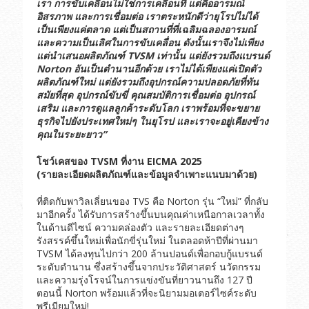
เรา
การขับเคลื่อนไม่ใช่การเคลื่อนที่
แต่คืออารมณ์
อิสรภาพ
และการเชื่อมต่อ
เราตระหนักดีว่ายุโรปไม่ได้
เป็นเพียงแค่ตลาด
แต่เป็นสถานที่ที่เฉลิมฉลองอารมณ์
และความเป็นเลิศในการขับเคลื่อน
ดังนั้นเราจึงไม่เพียง
แต่นำเสนอผลิตภัณฑ์
TVSM
เท่านั้น
แต่ยังรวมถึงแบรนด์
Norton
อันเป็นตำนานอีกด้วย
เราไม่ได้เพียงแค่เปิดตัว
ผลิตภัณฑ์ใหม่
แต่ยังรวมถึงอุปกรณ์ความปลอดภัยที่ทัน
สมัยที่สุด
อุปกรณ์ขับขี่
คุณสมบัติการเชื่อมต่อ
อุปกรณ์
เสริม
และการดูแลลูกค้าระดับโลก
เราพร้อมที่จะขยาย
ธุรกิจไปยังประเทศใหม่ๆ
ในยุโรป
และเราจะอยู่เคียงข้าง
คุณในระยะยาว
”
โชว์เคสของ
TVSM
ที่งาน
EICMA 2025
(
รายละเอียดผลิตภัณฑ์และข้อมูลจำเพาะแนบมาด้วย
)
ที่ติดกับพาวิลเลี่ยนของ TVS คือ Norton รุ่น “ใหม่” ที่กลับ
มาอีกครั้ง ได้รับการสร้างขึ้นบนคุณค่าเหนือกาลเวลาทั้ง
ในด้านดีไซน์ ความคล่องตัว และรายละเอียดต่างๆ
รังสรรค์ขึ้นใหม่เพื่อนักขี่รุ่นใหม่ ในตลอดห้าปีที่ผ่านมา
TVSM ได้ลงทุนไปกว่า 200 ล้านปอนด์เพื่อกอบกู้แบรนด์
ระดับตำนาน ซึ่งสร้างขึ้นจากประวัติศาสตร์ นวัตกรรม
และความรุ่งโรจน์ในการแข่งขันที่ยาวนานถึง 127 ปี
ตอนนี้ Norton พร้อมแล้วที่จะนิยามมอเตอร์ไซค์ระดับ
พรีเมียมใหม่!