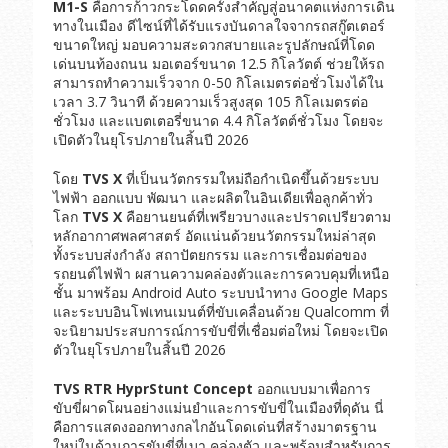
M1-S
คือการก้าวกระโดดครั้งสำคัญสู่อนาคตแห่งการเดิน
ทางในเมือง ดีไซน์ที่ได้รับแรงบันดาลใจจากรถสกู๊ตเตอร์
ขนาดใหญ่ มอบความสะดวกสบายและรูปลักษณ์ที่โดด
เด่นบนท้องถนน มอเตอร์ขนาด 12.5 กิโลวัตต์ ช่วยให้รถ
สามารถทำความเร็วจาก 0-50 กิโลเมตรต่อชั่วโมงได้ใน
เวลา 3.7 วินาที ด้วยความเร็วสูงสุด 105 กิโลเมตรต่อ
ชั่วโมง และแบตเตอรี่ขนาด 4.4 กิโลวัตต์ชั่วโมง โดยจะ
เปิดตัวในยุโรปภายในสิ้นปี 2026
โดย
TVS X
ที่เป็นนวัตกรรมใหม่ถือกำเนิดขึ้นด้วยระบบ
ไฟฟ้า ออกแบบ พัฒนา และผลิตในอินเดียเพื่อลูกค้าทั่ว
โลก
TVS X
คือยานยนต์ที่เพรียวบางและปราดเปรียวตาม
หลักอากาศพลศาสตร์ อัดแน่นด้วยนวัตกรรมใหม่ล่าสุด
ทั้งระบบส่งกำลัง สถาปัตยกรรม และการเชื่อมต่อของ
รถยนต์ไฟฟ้า ผสานความคล่องตัวและการควบคุมที่เหนือ
ชั้น มาพร้อม Android Auto ระบบนำทาง Google Maps
และระบบอินโฟเทนเมนต์ที่ขับเคลื่อนด้วย Qualcomm ที่
จะนิยามประสบการณ์การขับขี่ที่เชื่อมต่อใหม่ โดยจะเปิด
ตัวในยุโรปภายในสิ้นปี 2026
TVS RTR HyprStunt Concept
ออกแบบมาเพื่อการ
ขับขี่ผาดโผนอย่างแม่นยำและการขับขี่ในเมืองที่ดุดัน นี่
คือการแสดงออกทางกลไกอันโดดเด่นที่สร้างมาตรฐาน
ใหม่ในด้านการขับขี่ที่เบา คล่องตัว และพร้อมสำหรับการ