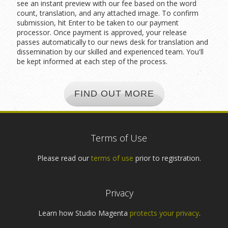
see an instant preview with our fee based on the word
count, translation, and any attached image. To confirm
submission, hit Enter to be taken to our payment
processor. Once payment is approved, your release
passes automatically to our news desk for translation and
dissemination by our skilled and experienced team. You'll
be kept informed at each step of the process.
FIND OUT MORE
Terms of Use
Please read our
terms of use
prior to registration.
Privacy
Learn how Studio Magenta
protects your privacy
.