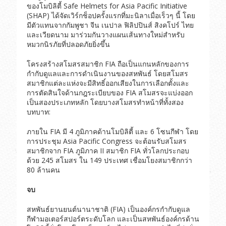
ของโมบิลิตี้ Safe Helmets for Asia Pacific Initiative
(SHAP) ได้จัดเวิร์กช็อปครั้งแรกที่มะนิลาเมื่อเร็วๆ นี้ โดย
มีตัวแทนจากกัมพูชา จีน เนปาล ฟิลิปปินส์ สิงคโปร์ ไทย
และเวียดนาม มาร่วมกันวางแผนเส้นทางใหม่สำหรับ
หมวกนิรภัยที่ปลอดภัยยิ่งขึ้น
โครงสร้างสโมสรสมาชิก FIA ถือเป็นแกนหลักของการ
กำกับดูแลและการดำเนินงานของสหพันธ์ โดยสโมสร
สมาชิกแต่ละแห่งจะมีสิทธิ์ออกเสียงในการเลือกตั้งและ
การตัดสินใจด้านกฎระเบียบของ FIA สโมสรจะแบ่งออก
เป็นสองประเภทหลัก โดยบางสโมสรทำหน้าที่ทั้งสอง
บทบาท:
ภายใน FIA มี 4 ภูมิภาคด้านโมบิลิตี้ และ 6 โซนกีฬา โดย
การประชุม Asia Pacific Congress จะต้อนรับสโมสร
สมาชิกจาก FIA ภูมิภาค II สมาชิก FIA ทั่วโลกประกอบ
ด้วย 245 สโมสร ใน 149 ประเทศ เชื่อมโยงสมาชิกกว่า
80 ล้านคน
จบ
สหพันธ์ยานยนต์นานาชาติ (FIA) เป็นองค์กรกำกับดูแล
กีฬามอเตอร์สปอร์ตระดับโลก และเป็นสหพันธ์องค์กรด้าน