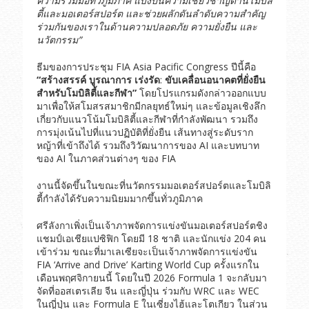
ความร่วมมือทั่วภูมิภาค
แบ่งปันความเชี่ยวชาญด้านโมบิลิ
ตี้และมอเตอร์สปอร์ต
และช่วยผลักดันลำดับความสำคัญ
ร่วมกันของเราในด้านความปลอดภัย
ความยั่งยืน
และ
นวัตกรรม
”
ธีมของการประชุม FIA Asia Pacific Congress ปีนี้คือ
“
สร้างสรรค์
บูรณาการ
เร่งรัด
:
ขับเคลื่อนอนาคตที่ยั่งยืน
สำหรับโมบิลิตี้และกีฬา
”
โดยโปรแกรมดังกล่าวออกแบบ
มาเพื่อให้สโมสรสมาชิกมีกลยุทธ์ใหม่ๆ และข้อมูลเชิงลึก
เกี่ยวกับแนวโน้มโมบิลิตี้และกีฬาที่กำลังพัฒนา รวมถึง
การมุ่งเน้นไปที่แนวปฏิบัติที่ยั่งยืน เส้นทางสู่ระดับราก
หญ้าที่เข้าถึงได้ รวมถึงวิวัฒนาการของ AI และบทบาท
ของ AI ในภาคส่วนต่างๆ ของ FIA
งานนี้จัดขึ้นในขณะที่นวัตกรรมมอเตอร์สปอร์ตและโมบิลิ
ตี้กำลังได้รับความนิยมมากขึ้นทั่วภูมิภาค
ศรีลังกาเพิ่งเป็นเจ้าภาพจัดการแข่งขันมอเตอร์สปอร์ตชิง
แชมป์เอเชียแปซิฟิก โดยมี 18 ชาติ และนักแข่ง 204 คน
เข้าร่วม ขณะที่มาเลเซียจะเป็นเจ้าภาพจัดการแข่งขัน
FIA ‘Arrive and Drive’ Karting World Cup ครั้งแรกใน
เดือนพฤศจิกายนนี้ โดยในปี 2026 Formula 1 จะกลับมา
จัดที่ออสเตรเลีย จีน และญี่ปุ่น ร่วมกับ WRC และ WEC
ในญี่ปุ่น และ Formula E ในเซี่ยงไฮ้และโตเกียว ในส่วน