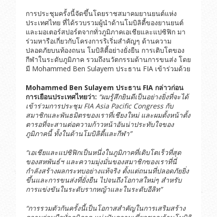
การประชุมครั้งนี้จัดขึ้นโดยราชสมาคมยานยนต์แห่ง
ประเทศไทย ที่ได้รวบรวมผู้นำด้านโมบิลิตี้ของยานยนต์
และมอเตอร์สปอร์ตจากทั่วภูมิภาคเอเชียและแปซิฟิก มา
ร่วมหารือเกี่ยวกับโครงการริเริ่มสำคัญๆ ด้านความ
ปลอดภัยบนท้องถนน โมบิลิตี้อย่างยั่งยืน การเติบโตของ
กีฬาในระดับภูมิภาค รวมถึงนวัตกรรมด้านการขนส่ง โดย
มี Mohammed Ben Sulayem ประธาน FIA เข้าร่วมด้วย
Mohammed Ben Sulayem
ประธาน
FIA
กล่าวก่อน
การเยือนประเทศไทยว่า
:
“
ผมรู้สึกยินดีเป็นอย่างยิ่งที่จะได้
เข้าร่วมการประชุม
FIA Asia Pacific Congress
กับ
สมาชิกและพันธมิตรของเราที่เชียงใหม่
และผมตั้งหน้าตั้ง
ตารอที่จะสานต่อความก้าวหน้าอันน่าประทับใจของ
ภูมิภาคนี้
ทั้งในด้านโมบิลิตี้และกีฬา
”
“
เอเชียและแปซิฟิกเป็นหนึ่งในภูมิภาคที่เติบโตเร็วที่สุด
ของสหพันธ์ฯ
และความมุ่งมั่นของสมาชิกของเราที่นี่
กำลังสร้างผลกระทบอย่างแท้จริง
ตั้งแต่ถนนที่ปลอดภัยยิ่ง
ขึ้นและการขนส่งที่ยั่งยืน
ไปจนถึงโอกาสใหม่ๆ
สำหรับ
การแข่งขันในระดับรากหญ้าและในระดับอีลิท
”
“
การรวมตัวกันครั้งนี้เป็นโอกาสสำคัญในการเสริมสร้าง