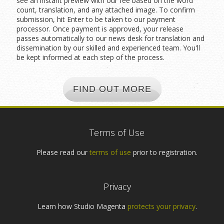
see an instant preview with our fee based on the word
count, translation, and any attached image. To confirm
submission, hit Enter to be taken to our payment
processor. Once payment is approved, your release
passes automatically to our news desk for translation and
dissemination by our skilled and experienced team. You'll
be kept informed at each step of the process.
FIND OUT MORE
Terms of Use
Please read our
terms of use
prior to registration.
Privacy
Learn how Studio Magenta
protects your privacy
.