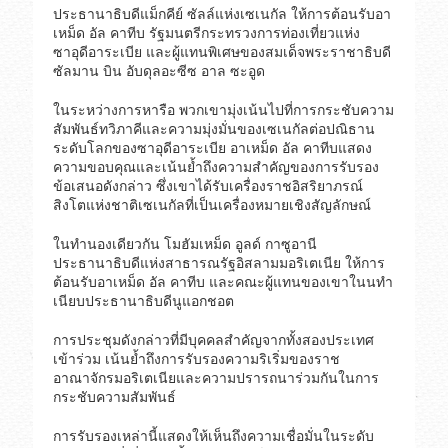
ประธานาธิบดีแม็กคีย์ ซัลล์แห่งเซเนกัล ให้การต้อนรับอา
เหม็ด อัล คาทีบ รัฐมนตรีกระทรวงการท่องเที่ยวแห่ง
ซาอุดีอาระเบีย และผู้แทนพิเศษของสมเด็จพระราชาธิบดี
ซัลมาน บิน อับดุลอะซีซ อาล ซะอูด
ในระหว่างการหารือ พวกเขามุ่งเน้นไปที่การกระชับความ
สัมพันธ์ทวิภาคีและความมุ่งมั่นของเซเนกัลต่อปณิธาน
ระดับโลกของซาอุดีอาระเบีย อาเหม็ด อัล คาทีบแสดง
ความขอบคุณและเน้นย้ำถึงความสำคัญของการรับรอง
ข้อเสนอดังกล่าว ซึ่งเขาได้รับเครื่องราชอิสริยาภรณ์
สิงโตแห่งชาติเซเนกัลที่เป็นเครื่องหมายเชิงสัญลักษณ์
ในทำนองเดียวกัน โมฮัมเหม็ด อูลด์ กาซูอานี
ประธานาธิบดีแห่งสาธารณรัฐอิสลามมอริเตเนีย ให้การ
ต้อนรับอาเหม็ด อัล คาทีบ และคณะผู้แทนของเขาในนทำ
เนียบประธานาธิบดีนูแอกชอต
การประชุมดังกล่าวที่มีบุคคลสำคัญจากทั้งสองประเทศ
เข้าร่วม เน้นย้ำถึงการรับรองความริเริ่มของราช
อาณาจักรมอริเตเนียและความปรารถนาร่วมกันในการ
กระชับความสัมพันธ์
การรับรองเหล่านี้แสดงให้เห็นถึงความเชื่อมั่นในระดับ