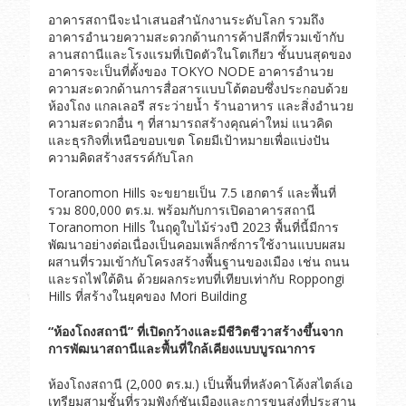
อาคารสถานีจะนำเสนอสำนักงานระดับโลก รวมถึง
อาคารอำนวยความสะดวกด้านการค้าปลีกที่รวมเข้ากับ
ลานสถานีและโรงแรมที่เปิดตัวในโตเกียว ชั้นบนสุดของ
อาคารจะเป็นที่ตั้งของ TOKYO NODE อาคารอำนวย
ความสะดวกด้านการสื่อสารแบบโต้ตอบซึ่งประกอบด้วย
ห้องโถง แกลเลอรี สระว่ายน้ำ ร้านอาหาร และสิ่งอำนวย
ความสะดวกอื่น ๆ ที่สามารถสร้างคุณค่าใหม่ แนวคิด
และธุรกิจที่เหนือขอบเขต โดยมีเป้าหมายเพื่อแบ่งปัน
ความคิดสร้างสรรค์กับโลก
Toranomon Hills จะขยายเป็น 7.5 เฮกตาร์ และพื้นที่
รวม 800,000 ตร.ม. พร้อมกับการเปิดอาคารสถานี
Toranomon Hills ในฤดูใบไม้ร่วงปี 2023 พื้นที่นี้มีการ
พัฒนาอย่างต่อเนื่องเป็นคอมเพล็กซ์การใช้งานแบบผสม
ผสานที่รวมเข้ากับโครงสร้างพื้นฐานของเมือง เช่น ถนน
และรถไฟใต้ดิน ด้วยผลกระทบที่เทียบเท่ากับ Roppongi
Hills ที่สร้างในยุคของ Mori Building
“
ห้องโถงสถานี” ที่เปิดกว้างและมีชีวิตชีวาสร้างขึ้นจาก
การพัฒนาสถานีและพื้นที่ใกล้เคียงแบบบูรณาการ
ห้องโถงสถานี (2,000 ตร.ม.) เป็นพื้นที่หลังคาโค้งสไตล์เอ
เทรียมสามชั้นที่รวมฟังก์ชันเมืองและการขนส่งที่ประสาน