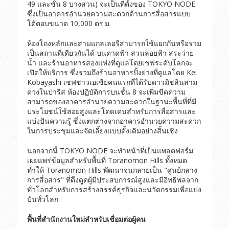
49 และชั้น 8 บางส่วน) จะเป็นที่ตั้งของ TOKYO NODE
ซึ่งเป็นอาคารอำนวยความสะดวกด้านการสื่อสารแบบ
โต้ตอบขนาด 10,000 ตร.ม.
ห้องโถงหลักและสามแกลเลอรีสามารถใช้แยกกันหรือรวม
เป็นสถานที่เดียวกันได้ บนดาดฟ้า สวนลอยฟ้า สระว่าย
น้ำ และร้านอาหารสองแห่งที่ดูแลโดยเชฟระดับโลกจะ
เปิดให้บริการ ซึ่งรวมถึงร้านอาหารปิ้งย่างที่ดูแลโดย Kei
Kobayashi เชฟชาวเอเชียคนแรกที่ได้รับดาวมิชลินสาม
ดวงในปารีส ห้องปฏิบัติการบนชั้น 8 จะเพิ่มขีดความ
สามารถของอาคารอำนวยความสะดวกในฐานะพื้นที่ที่มี
ประโยชน์ใช้สอยสูงและโดดเด่นสำหรับการสื่อสารและ
แบ่งปันความรู้ ซึ่งแตกต่างจากอาคารอำนวยความสะดวก
ในการประชุมและจัดเลี้ยงแบบดั้งเดิมอย่างสิ้นเชิง
นอกจากนี้ TOKYO NODE จะทำหน้าที่เป็นแพลตฟอร์ม
เผยแพร่ข้อมูลสำหรับพื้นที่ Toranomon Hills ทั้งหมด
ทำให้ Toranomon Hills พัฒนาจนกลายเป็น "ศูนย์กลาง
การสื่อสาร" ที่ดึงดูดผู้มีประสบการณ์สูงและมีอิทธิพลจาก
ทั่วโลกสำหรับการสร้างสรรค์ธุรกิจและนวัตกรรมเพื่อแบ่ง
ปันทั่วโลก
พื้นที่สำนักงานใหม่สำหรับเชื่อมต่อผู้คน