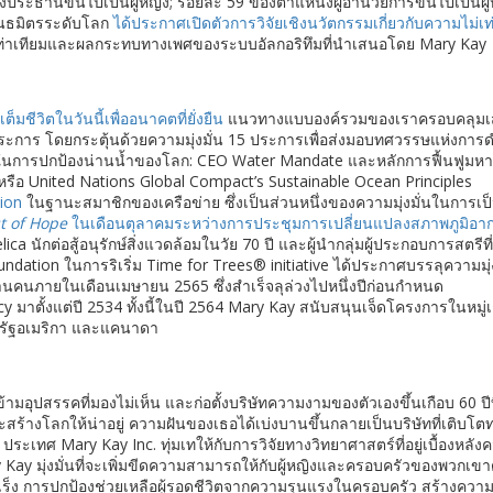
ประธานขึ้นไปเป็นผู้หญิง; ร้อยละ 59 ของตำแหน่งผู้อำนวยการขึ้นไปเป็นผู้
พันธมิตรระดับโลก
ได้ประกาศเปิดตัวการวิจัยเชิงนวัตกรรมเกี่ยวกับความไม่เ
วามเท่าเทียมและผลกระทบทางเพศของระบบอัลกอริทึมที่นำเสนอโดย Mary Kay
เต็มชีวิตในวันนี้เพื่ออนาคตที่ยั่งยืน
แนวทางแบบองค์รวมของเราครอบคลุมเส
ะการ โดยกระตุ้นด้วยความมุ่งมั่น 15 ประการเพื่อส่งมอบทศวรรษแห่งการดำเ
นการปกป้องน่านน้ำของโลก: CEO Water Mandate และหลักการฟื้นฟูมหาสม
หรือ United Nations Global Compact’s Sustainable Ocean Principles
tion
ในฐานะสมาชิกของเครือข่าย ซึ่งเป็นส่วนหนึ่งของความมุ่งมั่นในการเป็นธุร
t of Hope
ในเดือนตุลาคมระหว่างการประชุมการเปลี่ยนแปลงสภาพภูมิอ
 นักต่อสู้อนุรักษ์สิ่งแวดล้อมในวัย 70 ​​ปี และผู้นำกลุ่มผู้ประกอบการสตรีที
undation ในการริเริ่ม Time for Trees® initiative ได้ประกาศบรรลุความมุ
ล้านคนภายในเดือนเมษายน 2565 ซึ่งสำเร็จลุล่วงไปหนึ่งปีก่อนกำหนด
y มาตั้งแต่ปี 2534 ทั้งนี้ในปี 2564 Mary Kay สนับสนุนเจ็ดโครงการในห
หรัฐอเมริกา และแคนาดา
ข้ามอุปสรรคที่มองไม่เห็น และก่อตั้งบริษัทความงามของตัวเองขึ้นเกือบ 60 ป
าร และสร้างโลกให้น่าอยู่ ความฝันของเธอได้เบ่งบานขึ้นกลายเป็นบริษัทที่เติ
ะเทศ Mary Kay Inc. ทุ่มเทให้กับการวิจัยทางวิทยาศาสตร์ที่อยู่เบื้องหลัง
ay มุ่งมั่นที่จะเพิ่มขีดความสามารถให้กับผู้หญิงและครอบครัวของพวกเขาด
ะเร็ง การปกป้องช่วยเหลือผู้รอดชีวิตจากความรุนแรงในครอบครัว สร้างควา