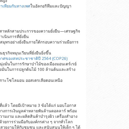
หญิง
ท่าเทียมกันทางเพศ
ในอัลกอริทึมและปัญญา
าหลักสามประการของความยั่งยืน—เศรษฐกิจ
นินการที่ยั่งยืน
ุทรอย่างยั่งยืนภายใต้กรอบความร่วมมือการ
กิจหมุนเวียนที่ยั่งยืนยิ่งขึ้น
ากาศของสหประชาชาติปี 2564 (COP26)
่มุ่งมั่นในการรักษาป่าไม้ของเมืองมอนเตร์เรย์
่งมั่นในการปลูกต้นไม้ 100 ล้านต้นและสร้าง
มู่เกาะโซโลมอน ออสเตรเลียตอนเหนือ
ีที่แล้ว โดยมีเป้าหมาย 3 ข้อได้แก่ มอบโอกาส
บโตทางการเงินมูลค่าหลายพันล้านดอลลาร์ พร้อม
ความงาม และผลิตสินค้าบำรุงผิว เครื่องสำอาง
้วยการร่วมมือกับองค์กรต่าง ๆ จากทั่วโลก
มสวยงามให้กับชุมชน และสนับสนุนให้เด็ก ๆ ได้