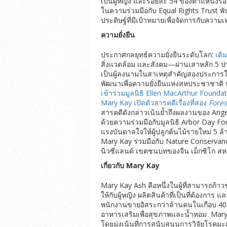
เป็นผู้หญิง และร้อยละ 54 ของตำแหน่งรอง
ในความร่วมมือกับ Equal Rights Trust 
ประดิษฐ์ที่มีเป้าหมายเพื่อจัดการกับค
ความยั่งยืน
ประกาศกลยุทธ์ความยั่งยืนระดับโลก:
เติม
สิ่งแวดล้อม และสังคม—ผ่านเสาหลัก 5 ปร
เป็นผู้ลงนามในสาเหตุสำคัญสองประการใ
พัฒนาเพื่อความยั่งยืนแห่งสหประชาชาติ 
เข้าร่วมมูลนิธิ Ellen MacArthur Founda
Mary Kay เปิดตัวสารคดีเรื่องที่สอง
Fores
สารคดีดังกล่าวเน้นย้ำถึงผลงานของ Angelica
ด้วยความร่วมมือกับมูลนิธิ Arbor Day Fo
แรงบันดาลใจให้ผู้ปลูกต้นไม้รายใหม่ 5 
Mary Kay ร่วมมือกับ Nature Conservanc
นิวซีแลนด์ เขตชนบทของจีน เม็กซิโก ส
เกี่ยวกับ
Mary Kay
Mary Kay Ash คือหนึ่งในผู้ที่สามารถก้าว
ให้กับผู้หญิง ผลิตสินค้าที่เป็นที่ต้องก
พนักงานขายอิสระกว่าล้านคนในเกือบ 40 ปร
อาหารเสริมเพื่อสุขภาพและน้ำหอม Mary K
โดยมุ่งเน้นที่การสนับสนุนการวิจัยโรคม