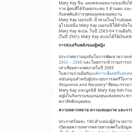
Mary Kay จีน: มณฑลเหอหนานของจีนได้รับ
ราย ผู้คนที่ได้รับผลกระทบ 3 ล้านคน แล
กับสหพันธ์การกุศลมณฑลเหอหนาน
Mary Kay เยอรมนี: น้ำท่วมในยุโรปส่งผ
ยุโรปเหนือ Mary Kay เยอรมนีให้คำมั่นใน
Mary Kay สเปน: ในปี 2563-64 ร่วมมือกั
(ในปี 2561) Mary Kay สเปนได้ให้เงินสนับ
การส่งเสริมพลังของผู้หญิง
ประกาศความมุ่งมั่นในการพัฒนาความเท
2563 – 2568
และโดยการเข้าร่วมการประช
เท่าเทียมทางเพศภายในปี 2569
ในความร่วมมือกับ
องค์การเพื่อสตรีแห่ง
สนับสนุนสำหรับผู้ประกอบการสตรีในกา
Response and Recovery”
ที่คณะกรรมา
Mary Kay และมูลนิธิ Mary Kay Ash Fo
หญิง
ในกิจกรรมของกองทุนแห่งสหประชาชาต
สภาสิทธิมนุษยชน
ความหลากหลาย ความเสมอภาค และการย
ประกาศร้อยละ 100 ตำแหน่งผู้อำนวยการขึ
เปิดเผยความหลากหลายทางเพศในข้อมูลสถา