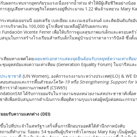
ผลกระทบจากอุทกภัยรุนแรงเนื่องจากน้ำท่วม ทำให้มีผู้เสียชีวิตอย่างน้อย
ะการสูญเสียทางเศรษฐกิจโดยตรงอยู่ที่ประมาณ 1.22 พันล้านหยวน Mary Kay
ลกระทบต่อเยอรมนี ออสเตรีย เบลเยียม และเนเธอร์แลนด์ และติดอันดับภัยอ
การบริจาคเงิน 100,000 ยูโรเพื่อช่วยเหลือผู้ได้รับผลกระทบ
บ Fundación Vicente Ferrer เพื่อให้บริการดูแลสุขภาพแก่เด็กและครอบคร
สนุนในการสร้างโรงเรียนสำหรับเด็กในหมู่บ้านปากาดาลาวาริปัลลิ ซึ่งตั้งอย
่าเทียมทางเพศโดย
เผยแพร่เอกสารแสดงจุดยืนต้อนรับกลยุทธ์ความเท่าเที
ุมยุคสมัยแห่งความเท่าเทียม (Generation Equality Forum) ในปารีสและ 5
สหประชาชาติ
(UN Women), องค์การแรงงานระหว่างประเทศ(ILO) & WE Empo
รตอบสนองและการฟื้นตัวของโควิด
-19 หรือ Strengthening Support fo
ธิการว่าด้วยสถานภาพสตรี (CSW65)
undationSM ได้รับการยอมรับใน
รายงานของหน่วยงานสหประชาชาติเพื่อควา
ิเพื่อสนับสนุนการดำเนินการเพื่อยุติความรุนแรงต่อผู้หญิงต่อคณะกรร
อมรับความแตกต่าง (
DEI)
้นไปที่ประจำในสหรัฐฯ เสร็จสิ้นการฝึกอบรมอคติใต้สำนึกภาคบังคับ
นที่ทำงาน: ร้อยละ 54 ของทีมผู้บริหารทั่วโลกของ Mary Kay เป็นผู้หญิง