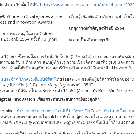
ย อ่านฉบับเต็มได้ที่นี่:
https://www.businesswire.com/news/home/202
เรียนรู้เพิ่มเติมเกี่ยวกับความสำเร
เหตุการณ์สำคัญส่งท้ายปี 2564
 จาก 3 หมวดหมู่ในงาน Golden
ประจำปี 2564 ครั้งที่ 13 (ภาพ:
ความเป็นเลิศทางธุรกิจ
ศในปี 2564 ซึ่งรวมถึง: การรับมือกับโควิด (22 รางวัล) การยกย่องจากพั
บการยอมรับในด้านความเป็นผู้นำ (7) ความเป็นเลิศทางธุรกิจ (10) และสารคดีที
h ผู้ก่อตั้งที่เป็นสัญลักษณ์ของบริษัท ยังได้แสดงไว้ในหนังสือ Harvard B
นประจำภูมิภาคเอเชียแปซิฟิก
โดยร้อยละ 54 ของทีมผู้บริหารทั่วโลกของ Ma
 ลิทัวเนีย (10 ปี) และ Mary Kay เยอรมนี (35 ปี)
งขนาดกลางที่ดีที่สุดในอเมริกาประจำปี 2564 (America's Best Mid-Sized
ital Innovation เพื่อยกระดับประสบการณ์ของลูกค้า
lamhive
ได้ประกาศในรายการเรียลลิตี้โชว์ของ TikTok ระดับโลกครั้งแร
่งหน้า และทรงผมจากผู้ใช้ TikTok ทั่วโลก ผู้เข้าร่วมได้แสดงความสามา
y Mail, The Daily Front Row
และ
Vogue Business
ซึ่งเน้นย้ำถึงแนวทา
ความงามที่ใช้ความเป็นจริงเสมือนเพื่อแปลงโฉมโชว์รูมเสมือนจริงแห่งแรก