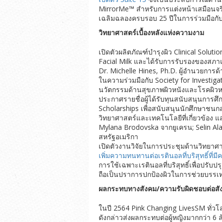
MirrorMe™ สำหรับการแต่งหน้าเสมือนจริ
เฉลิมฉลองครบรอบ 25 ปีในการร่วมมือก
วิทยาศาสตร์เบื้องหลังแห่งความงาม
เปิดตัวผลิตภัณฑ์บำรุงผิว Clinical Solu
Facial Milk และได้รับการรับรองของสภาแ
Dr. Michelle Hines, Ph.D. ผู้อำนวยกา
ในความร่วมมือกับ Society for Investiga
นวัตกรรมด้านสุขภาพผิวหนังและโรคผิวหน
ประกาศรายชื่อผู้ได้รับทุนสนับสนุนการ
Scholarships เพื่อสนับสนุนนักศึกษาชนก
วิทยาศาสตร์และเทคโนโลยีที่เกี่ยวข้อง แ
Mylana Brodovska จากยูเครน; Selin Al
สหรัฐอเมริกา
เปิดตัวงานวิจัยในการประชุมด้านวิทยาศาส
เพิ่มความทนทานต่อเรตินอลที่บริสุทธิ์ที่ม
การใช้เฉพาะเรตินอลที่บริสุทธิ์เพื่อปรั
ถือเป็นปราการปกป้องผิวในการช่วยบรรเทา 2
ผลกระทบทางสังคม/ความรับผิดชอบต่อสั
ในปี 2564 Pink Changing LivesSM ทั่วโ
ดังกล่าวส่งผลกระทบต่อผู้หญิงมากกว่า 6