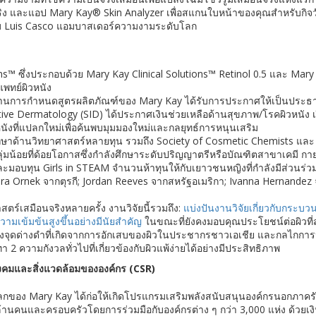
ง และแอป Mary Kay® Skin Analyzer เพื่อสแกนใบหน้าของคุณสำหรับกิจวัต
ับ Luis Casco แอมบาสเดอร์ความงามระดับโลก
tions™ ซึ่งประกอบด้วย Mary Kay Clinical Solutions™ Retinol 0.5 และ Mar
พทย์ผิวหนัง
รด้านการกำหนดสูตรผลิตภัณฑ์ของ Mary Kay ได้รับการประกาศให้เป็นประธ
tive Dermatology (SID) ได้ประกาศเงินช่วยเหลือด้านสุขภาพ/โรคผิวหนัง เง
ังที่แปลกใหม่เพื่อค้นพบมุมมองใหม่และกลยุทธ์การหนุนเสริม
ศึกษาด้านวิทยาศาสตร์หลายทุน รวมถึง Society of Cosmetic Chemists แล
ลุ่มน้อยที่ด้อยโอกาสซึ่งกำลังศึกษาระดับปริญญาตรีหรือบัณฑิตสาขาเคมี 
ละมอบทุน Girls in STEAM จำนวนห้าทุนให้กับเยาวชนหญิงที่กำลังมีส่วนร่วมใน
ara Ornek จากตุรกี; Jordan Reeves จากสหรัฐอเมริกา; Ivanna Hernandez
ตร์เสมือนจริงหลายครั้ง งานวิจัยนี้รวมถึง:
แบ่งปันงานวิจัยเกี่ยวกับกระบ
ีความเข้มข้นสูงขึ้นอย่างมีนัยสำคัญ
ในขณะที่ยังคงมอบคุณประโยชน์ต่อผิวที
บปรุงจุดด่างดำที่เกิดจากการอักเสบของผิวในประชากรชาวเอเชีย และกลไกการปร
 ความกังวลทั่วไปที่เกี่ยวข้องกับผิวแพ้ง่ายได้อย่างมีประสิทธิภาพ
งคมและสิ่งแวดล้อมขององค์กร
(CSR)
ลกของ Mary Kay ได้ก่อให้เกิดโปรแกรมเสริมพลังสนับสนุนองค์กรนอกภาครัฐก
 ล้านคนและครอบครัวโดยการร่วมมือกับองค์กรต่าง ๆ กว่า 3,000 แห่ง ด้วยเง