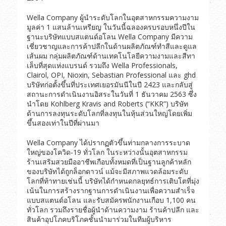
Wella Company ผู้นำระดับโลกในอุตสาหกรรมความงาม
มูลค่า 1 แสนล้านเหรียญ ในวันนี้ฉลองครบรอบหนึ่งปีใน
ฐานะบริษัทแบบสแตนด์อโลน Wella Company มีความ
เชี่ยวชาญและการค้าปลีกในด้านผลิตภัณฑ์ทำสีและดูแล
เส้นผม กลุ่มผลิตภัณฑ์ด้านเทคโนโลยีความงามและสีทา
เล็บที่สุดแห่งแบรนด์ รวมถึง Wella Professionals,
Clairol, OPI, Nioxin, Sebastian Professional และ ghd
บริษัทก่อตั้งขึ้นที่ประเทศเยอรมันนีในปี 2423 และกลับสู่
สถานะการดำเนินงานอิสระในวันที่ 1 ธันวาคม 2563 ซึ่ง
นำโดย Kohlberg Kravis and Roberts (“KKR”) บริษัท
ด้านการลงทุนระดับโลกที่ลงทุนในหุ้นส่วนใหญ่โดยเพิ่ม
ขึ้นสองเท่าในปีที่ผ่านมา
Wella Company ได้ปรากฏตัวขึ้นท่ามกลางการระบาด
ใหญ่ของโควิด-19 ทั่วโลก ในระหว่างนั้นอุตสาหกรรม
ร้านเสริมสวยมืออาชีพเกือบทั้งหมดที่เป็นฐานลูกค้าหลัก
ของบริษัทได้ถูกล็อกดาวน์ แม้จะมีสภาพแวดล้อมระดับ
โลกที่ท้าทายเช่นนี้ บริษัทได้กำหนดกลยุทธ์การเติบโตที่มุ่ง
เน้นในการสร้างรากฐานการดำเนินงานเพื่อความสำเร็จ
แบบสแตนด์อโลน และรับสมัครพนักงานเกือบ 1,100 คน
ทั่วโลก รวมถึงรายชื่อผู้นำด้านความงาม ร้านค้าปลีก และ
สินค้าอุปโภคบริโภคชั้นนำมาร่วมในทีมผู้บริหาร