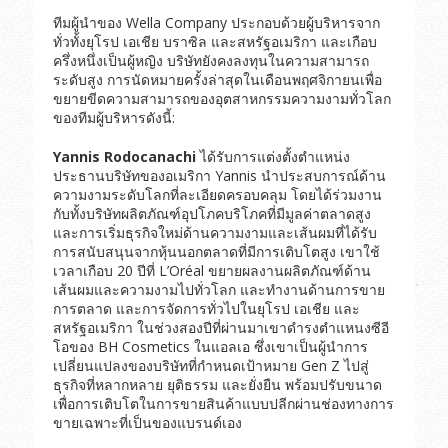
ทีมผู้นำของ Wella Company ประกอบด้วยผู้บริหารจาก
ทั่วทั้งยุโรป เอเชีย บราซิล และสหรัฐอเมริกา และเกือบ
ครึ่งหนึ่งเป็นผู้หญิง บริษัทยังคงลงทุนในความสามารถ
ระดับสูง การนัดหมายครั้งล่าสุดในเดือนพฤศจิกายนเพื่อ
ขยายขีดความสามารถของอุตสาหกรรมความงามทั่วโลก
ของทีมผู้บริหารดังนี้:
Yannis Rodocanachi
ได้รับการแต่งตั้งตำแหน่ง
ประธานบริษัทของอเมริกา Yannis นำประสบการณ์ด้าน
ความงามระดับโลกที่ละเอียดครอบคลุม โดยได้ร่วมงาน
กับทั้งบริษัทผลิตภัณฑ์อุปโภคบริโภคที่มีมูลค่าตลาดสูง
และการเริ่มธุรกิจใหม่ด้านความงามและเส้นผมที่ได้รับ
การสนับสนุนจากหุ้นนอกตลาดที่มีการเติบโตสูง เขาใช้
เวลาเกือบ 20 ปีที่ L’Oréal ขยายผลงานผลิตภัณฑ์ด้าน
เส้นผมและความงามไปทั่วโลก และทำงานด้านการขาย
การตลาด และการจัดการทั่วไปในยุโรป เอเชีย และ
สหรัฐอเมริกา ในช่วงสองปีที่ผ่านมาเขาดำรงตำแหนงซีอี
โอของ BH Cosmetics ในแอลเอ ซึ่งเขาเป็นผู้นำการ
เปลี่ยนแปลงของบริษัทที่กำหนดเป้าหมาย Gen Z ไปสู่
ธุรกิจที่หลากหลาย ยุติธรรม และยั่งยืน พร้อมปรับขนาด
เพื่อการเติบโตในการขายสินค้าแบบปลีกผ่านช่องทางการ
ขายเฉพาะที่เป็นของแบรนด์เอง