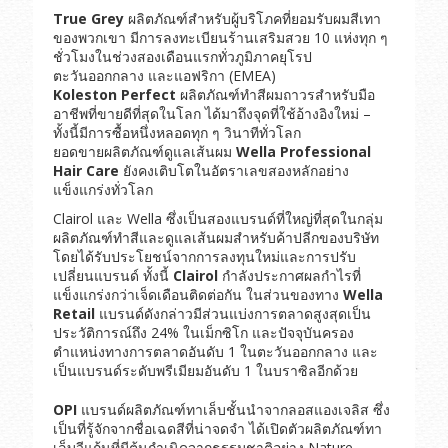
True Grey
ผลิตภัณฑ์สำหรับผู้บริโภคที่ยอมรับผมสีเทา
ของพวกเขา มีการลงทะเบียนร้านเสริมสวย 10 แห่งทุก ๆ
ชั่วโมงในช่วงสองเดือนแรกทั่วภูมิภาคยุโรป
ตะวันออกกลาง และแอฟริกา (EMEA)
Koleston Perfect
ผลิตภัณฑ์ทำสีผมถาวรสำหรับมือ
อาชีพที่ขายดีที่สุดในโลก ได้มาถึงจุดที่ใช้อ้างอิงใหม่ –
ทั้งนี้มีการซื้อหนึ่งหลอดทุก ๆ วินาทีทั่วโลก
ยอดขายผลิตภัณฑ์ดูแลเส้นผม
Wella Professional
Hair Care
ยังคงเติบโตในอัตราเลขสองหลักอย่าง
แข็งแกร่งทั่วโลก
Clairol และ Wella ซึ่งเป็นสองแบรนด์ที่ใหญ่ที่สุดในกลุ่ม
ผลิตภัณฑ์ทำสีและดูแลเส้นผมสำหรับค้าปลีกของบริษัท
โดยได้รับประโยชน์จากการลงทุนใหม่และการปรับ
เปลี่ยนแบรนด์ ทั้งนี้
Clairol
กำลังประกาศผลกำไรที่
แข็งแกร่งกว่าเจ็ดเดือนติดต่อกัน ในส่วนของทาง
Wella
Retail
แบรนด์ดังกล่าวมีส่วนแบ่งการตลาดสูงสุดเป็น
ประวัติการณ์ถึง 24% ในเม็กซิโก และปัจจุบันครอง
ตำแหน่งทางการตลาดอันดับ 1 ในตะวันออกกลาง และ
เป็นแบรนด์ระดับพรีเมียมอันดับ 1 ในบราซิลอีกด้วย
OPI
แบรนด์ผลิตภัณฑ์ทาเล็บชั้นนำจากลอสแองเจลิส ซึ่ง
เป็นที่รู้จักจากชื่อเฉดสีที่น่าจดจำ ได้เปิดตัวผลิตภัณฑ์ทา
เล็บวีแก้นที่มีต้นกำเนิดจากธรรมชาติอย่าง Nature